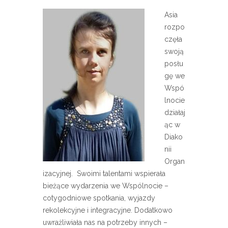
Asia
rozpo
częła
swoją
posłu
gę we
Wspó
lnocie
działaj
ąc w
Diako
nii
Organ
izacyjnej. Swoimi talentami wspierała
bieżące wydarzenia we Wspólnocie –
cotygodniowe spotkania, wyjazdy
rekolekcyjne i integracyjne. Dodatkowo
uwrażliwiała nas na potrzeby innych –