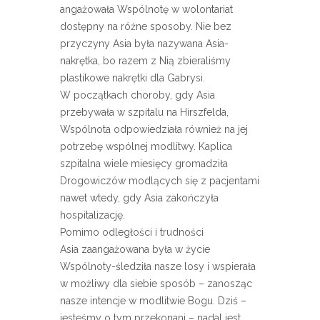
angażowała Wspólnotę w wolontariat
dostępny na różne sposoby. Nie bez
przyczyny Asia była nazywana Asia-
nakrętka, bo razem z Nią zbieraliśmy
plastikowe nakrętki dla Gabrysi.
W początkach choroby, gdy Asia
przebywała w szpitalu na Hirszfelda,
Wspólnota odpowiedziała również na jej
potrzebę wspólnej modlitwy. Kaplica
szpitalna wiele miesięcy gromadziła
Drogowiczów modlących się z pacjentami
nawet wtedy, gdy Asia zakończyła
hospitalizację.
Pomimo odległości i trudności
Asia zaangażowana była w życie
Wspólnoty-śledziła nasze losy i wspierała
w możliwy dla siebie sposób – zanosząc
nasze intencje w modlitwie Bogu. Dziś –
jesteśmy o tym przekonani – nadal jest