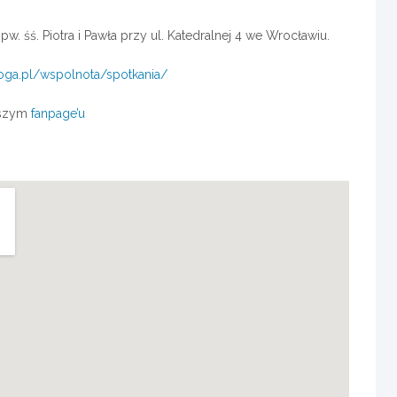
. śś. Piotra i Pawła przy ul. Katedralnej 4 we Wrocławiu.
roga.pl/wspolnota/spotkania/
naszym
fanpage’u