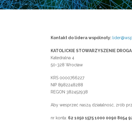
Kontakt do lidera wspólnoty:
lider@wsp
KATOLICKIE STOWARZYSZENIE DROGA
Katedralna 4
50-328 Wrocław
KRS 0000766227
NIP 8982248288
REGON 382452938
Aby wesprzeć naszą działalność, zrób p
nr konta:
62 1050 1575 1000 0090 8054 9