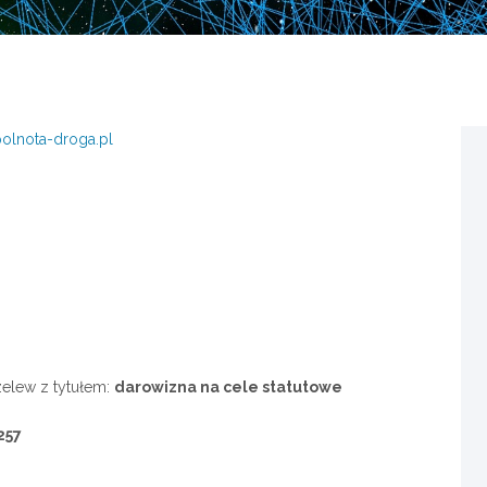
olnota-droga.pl
rzelew
z tytułem:
darowizna na cele statutowe
257