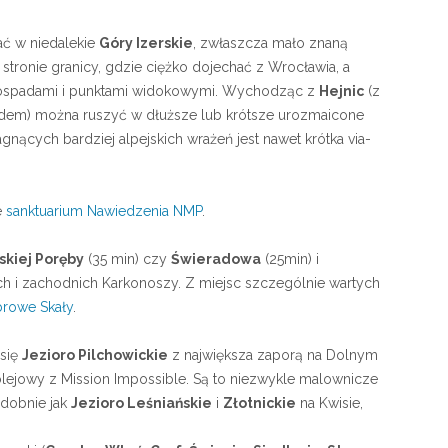
ać w niedalekie
Góry Izerskie
, zwłaszcza mało znaną
tronie granicy, gdzie ciężko dojechać z Wrocławia, a
wodospadami i punktami widokowymi. Wychodząc z
Hejnic
(z
odem) można ruszyć w dłuższe lub krótsze urozmaicone
ragnących bardziej alpejskich wrażeń jest nawet krótka via-
e
sanktuarium Nawiedzenia NMP
.
skiej Poręby
(35 min) czy
Świeradowa
(25min) i
ich i zachodnich Karkonoszy. Z miejsc szczególnie wartych
rowe Skały
.
 się
Jezioro Pilchowickie
z największa zaporą na Dolnym
lejowy z Mission Impossible. Są to niezwykle malownicze
odobnie jak
Jezioro Leśniańskie
i
Złotnickie
na Kwisie,