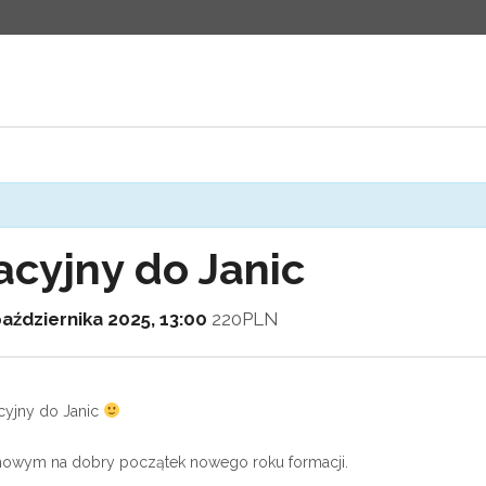
acyjny do Janic
aździernika 2025, 13:00
220PLN
cyjny do Janic
howym
na dobry początek nowego roku formacji.