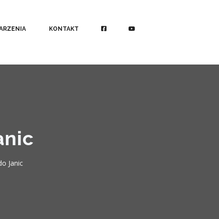
ARZENIA
KONTAKT
anic
do Janic