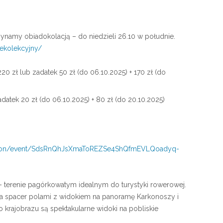
ynamy obiadokolacją – do niedzieli 26.10 w południe.
rekolekcyjny/
220 zł lub zadatek 50 zł (do 06.10.2025) + 170 zł (do
adatek 20 zł (do 06.10.2025) + 80 zł (do 20.10.2025)
/on/event/
SdsRnQhJsXmaToREZSe4ShQfmEVLQo
adyq-
 terenie pagórkowatym idealnym do turystyki rowerowej.
a spacer polami z widokiem na panoramę Karkonoszy i
 krajobrazu są spektakularne widoki na pobliskie