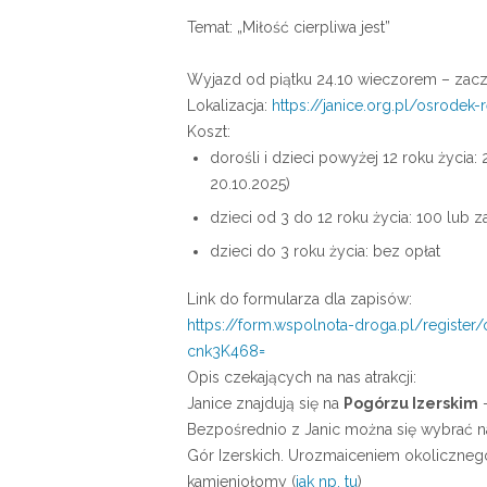
Temat: „Miłość cierpliwa jest”
Wyjazd od piątku 24.10 wieczorem – zacz
Lokalizacja:
https://janice.org.pl/osrodek-
Koszt:
dorośli i dzieci powyżej 12 roku życia: 
20.10.2025)
dzieci od 3 do 12 roku życia: 100 lub z
dzieci do 3 roku życia: bez opłat
Link do formularza dla zapisów:
https://form.wspolnota-droga.
pl/register
cnk3K468=
Opis czekających na nas atrakcji:
Janice znajdują się na
Pogórzu Izerskim
–
Bezpośrednio z Janic można się wybrać n
Gór Izerskich. Urozmaiceniem okolicznego
kamieniołomy (
jak np. tu
)