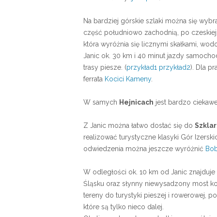
Na bardziej górskie szlaki można się wybr
część południowo zachodnią, po czeskiej s
która wyróżnia się licznymi skałkami, 
Janic ok. 30 km i 40 minut jazdy samoch
trasy piesze. (
przykład1
przykład2
). Dla p
ferrata
Kocici Kameny
.
W samych
Hejnicach
jest bardzo ciekaw
Z Janic można łatwo dostać się do
Szklar
realizować turystyczne klasyki Gór Izersk
odwiedzenia można jeszcze wyróżnić
Bob
W odległości ok. 10 km od Janic znajduje
Śląsku oraz słynny niewysadzony most ko
tereny do turystyki pieszej i rowerowej, p
które są tylko nieco dalej.