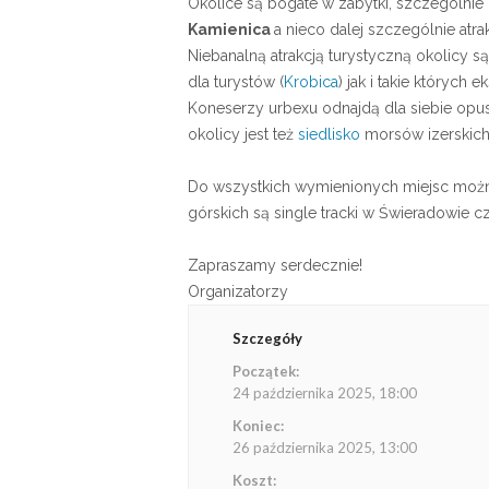
Okolice są bogate w zabytki, szczególnie 
Kamienica
a nieco dalej szczególnie atr
Niebanalną atrakcją turystyczną okolicy 
dla turystów (
Krobica
) jak i takie których
Koneserzy urbexu odnajdą dla siebie opu
okolicy jest też
siedlisko
morsów izerskich
Do wszystkich wymienionych miejsc możn
górskich są single tracki w Świeradowie cz
Zapraszamy serdecznie!
Organizatorzy
Szczegóły
Początek:
24 października 2025, 18:00
Koniec:
26 października 2025, 13:00
Koszt: