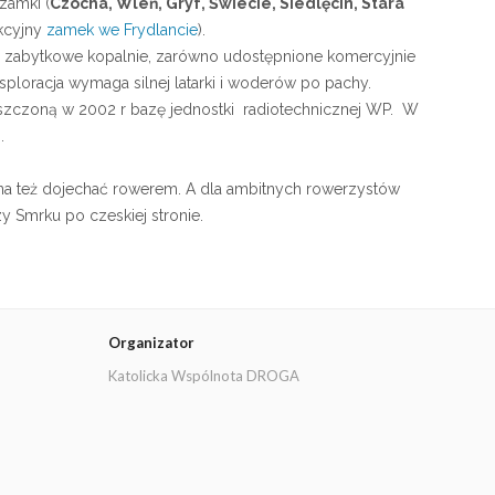
zamki (
Czocha, Wleń, Gryf, Świecie, Siedlęcin, Stara
akcyjny
zamek we Frydlancie
).
są zabytkowe kopalnie, zarówno udostępnione komercyjnie
 eksploracja wymaga silnej latarki i woderów po pachy.
szczoną w 2002 r bazę jednostki radiotechnicznej WP. W
.
a też dojechać rowerem. A dla ambitnych rowerzystów
y Smrku po czeskiej stronie.
Organizator
Katolicka Wspólnota DROGA